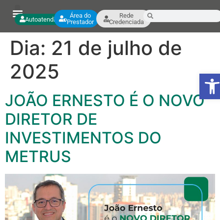
Área do
Rede
Autoatendimento
Prestador
Credenciada
Dia:
21 de julho de
2025
Ab
JOÃO ERNESTO É O NOVO
DIRETOR DE
INVESTIMENTOS DO
METRUS