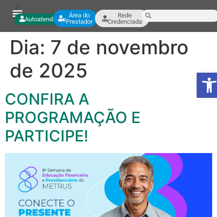
Área do
Rede
Autoatendimento
Prestador
Credenciada
Dia:
7 de novembro
de 2025
Ab
CONFIRA A
PROGRAMAÇÃO E
PARTICIPE!