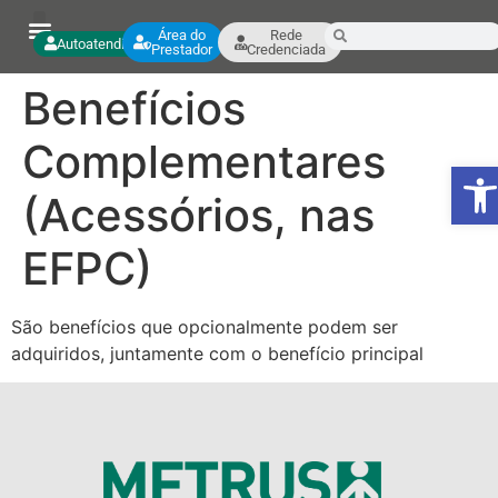
Área do
Rede
Autoatendimento
Prestador
Credenciada
Benefícios
Complementares
Ab
(Acessórios, nas
EFPC)
São benefícios que opcionalmente podem ser
adquiridos, juntamente com o benefício principal