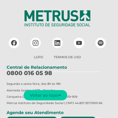
LGPD
TERMOS DE USO
Central de Relacionamento
0800 016 05 98
Segunda a sexta-feira, das 8h às 18h
Alameda Santos, 1.827 – 1º andar
Voltar ao topo
Cerqueira César – São Paulo/SP | CEP 01419-909
Metrus
Instituto de Seguridade Social | CNPJ 44.857.357/0001-66
Agende seu Atendimento