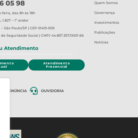
6 05 98
Quem Somos
Governança
feira, das 8h às 18h
 1.827 – 1º andar
Investimentos
 – São Paulo/SP | CEP 01419-909
Publicações
o de Seguridade Social | CNPJ 44.857.357/0001-66
Notícias
u Atendimento
imento
Atendimento
tual
Presencial
DE DENÚNCIA
OUVIDORIA