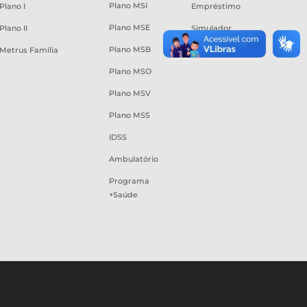
Plano MSI
Plano I
Empréstimo
Plano MSE
Plano II
Simulador
Plano MSB
Metrus Família
Regulamento
Plano MSO
Plano MSV
Plano MSS
IDSS
Ambulatório
Programa
+Saúde