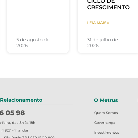
CICLO DE
CRESCIMENTO
LEIA MAIS »
5 de agosto de
31 de julho de
2026
2026
 Relacionamento
O Metrus
6 05 98
Quem Somos
Governança
feira, das 8h às 18h
 1.827 – 1º andar
Investimentos
 – São Paulo/SP | CEP 01419-909