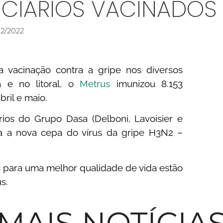
FICIÁRIOS VACINADOS
12/2022
a vacinação contra a gripe nos diversos
a e no litoral, o
Metrus
imunizou 8.153
bril e maio.
órios do Grupo Dasa (Delboni, Lavoisier e
a a nova cepa do vírus da gripe H3N2 –
para uma melhor qualidade de vida estão
us.
MAIS NOTÍCIA