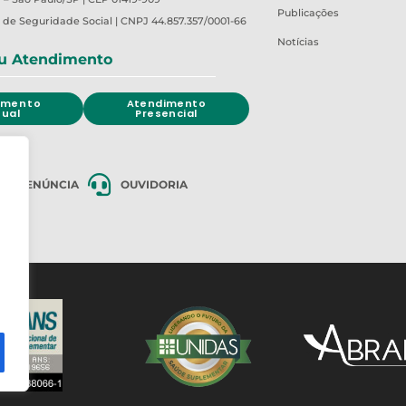
Publicações
o de Seguridade Social | CNPJ 44.857.357/0001-66
Notícias
u Atendimento
imento
Atendimento
tual
Presencial
DE DENÚNCIA
OUVIDORIA