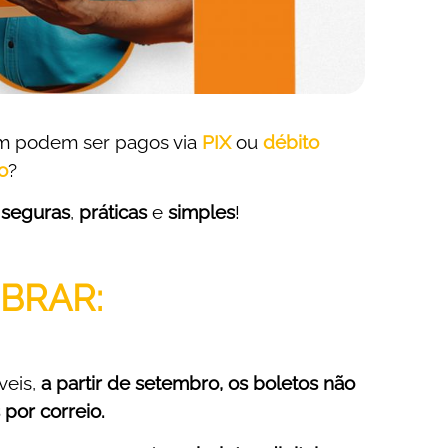
 podem ser pagos via
PIX
ou
débito
o
?
s
seguras
,
práticas
e
simples
!
BRAR:
veis,
a partir de setembro, os boletos não
por correio.