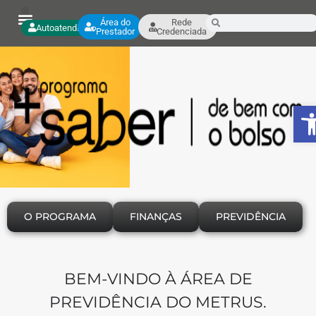
Área do
Rede
Autoatendimento
Prestador
Credenciada
A
O PROGRAMA
FINANÇAS
PREVIDÊNCIA
BEM-VINDO À ÁREA DE
PREVIDÊNCIA DO METRUS.