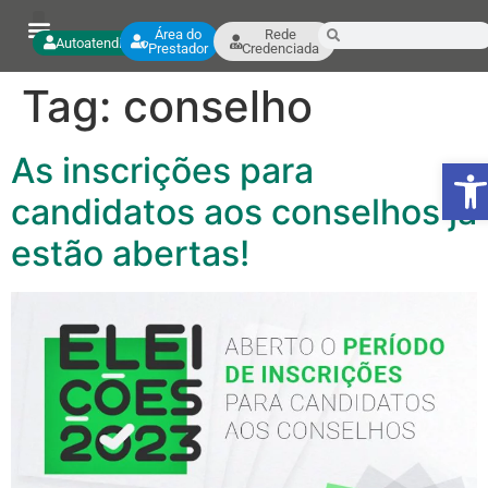
Área do
Rede
Autoatendimento
Prestador
Credenciada
Tag:
conselho
As inscrições para
Ab
candidatos aos conselhos já
estão abertas!