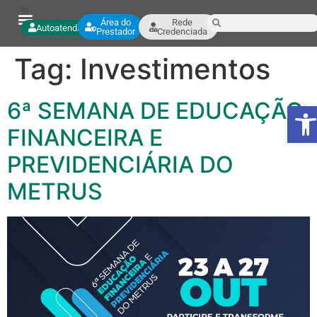
Área do
Rede
Autoatendimento
Prestador
Credenciada
Tag:
Investimentos
6ª SEMANA DE EDUCAÇÃO
Ab
FINANCEIRA E
PREVIDENCIÁRIA DO
METRUS