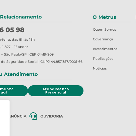
 Relacionamento
O Metrus
6 05 98
Quem Somos
Governança
feira, das 8h às 18h
 1.827 – 1º andar
Investimentos
 – São Paulo/SP | CEP 01419-909
Publicações
o de Seguridade Social | CNPJ 44.857.357/0001-66
Notícias
u Atendimento
imento
Atendimento
tual
Presencial
DE DENÚNCIA
OUVIDORIA