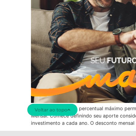
Se você já investe o percentual máximo perm
Voltar ao topo
Mensal. Comece definindo seu aporte consid
investimento a cada ano. O desconto mensal 