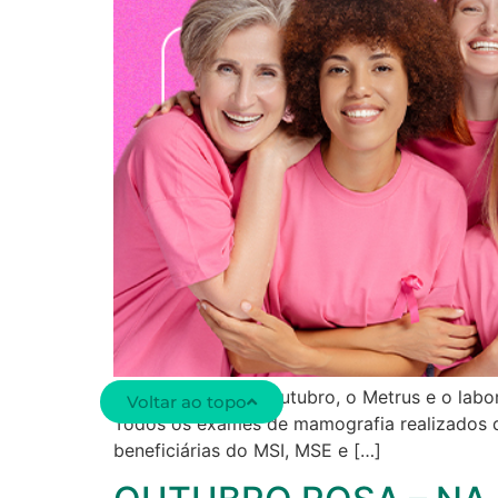
Durante o mês de outubro, o Metrus e o lab
Voltar ao topo
Todos os exames de mamografia realizados d
beneficiárias do MSI, MSE e […]