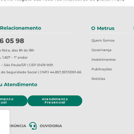
 Relacionamento
O Metrus
6 05 98
Quem Somos
Governança
feira, das 8h às 18h
 1.827 – 1º andar
Investimentos
 – São Paulo/SP | CEP 01419-909
Publicações
o de Seguridade Social | CNPJ 44.857.357/0001-66
Notícias
u Atendimento
imento
Atendimento
tual
Presencial
DE DENÚNCIA
OUVIDORIA