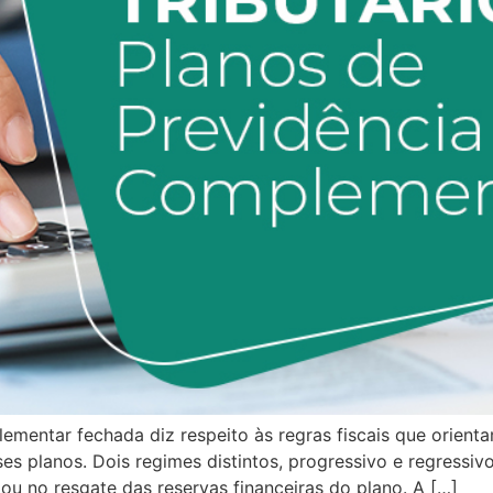
ementar fechada diz respeito às regras fiscais que orient
ses planos. Dois regimes distintos, progressivo e regressi
u no resgate das reservas financeiras do plano. A […]