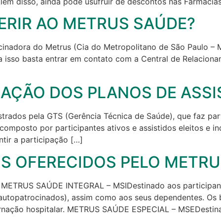
ém disso, ainda pode usufruir de descontos nas Farmácia
ERIR AO METRUS SAÚDE?
nadora do Metrus (Cia do Metropolitano de São Paulo – Met
ra isso basta entrar em contato com a Central de Relacio
AÇÃO DOS PLANOS DE ASSI
strados pela GTS (Gerência Técnica de Saúde), que faz par
omposto por participantes ativos e assistidos eleitos e i
ir a participação […]
OS OFERECIDOS PELO METRU
: METRUS SAÚDE INTEGRAL – MSIDestinado aos participant
autopatrocinados), assim como aos seus dependentes. Os be
ernação hospitalar. METRUS SAÚDE ESPECIAL – MSEDestina