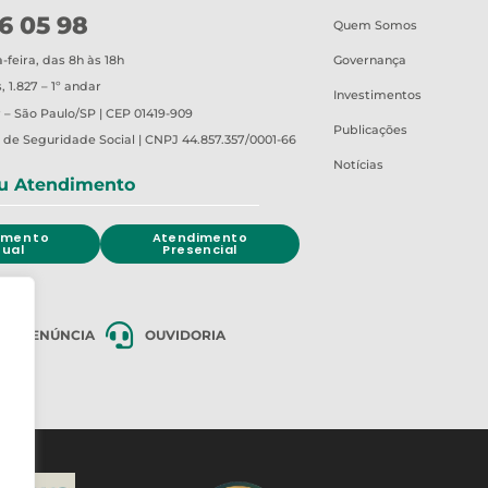
6 05 98
Quem Somos
Governança
feira, das 8h às 18h
 1.827 – 1º andar
Investimentos
 – São Paulo/SP | CEP 01419-909
Publicações
o de Seguridade Social | CNPJ 44.857.357/0001-66
Notícias
u Atendimento
imento
Atendimento
tual
Presencial
DE DENÚNCIA
OUVIDORIA