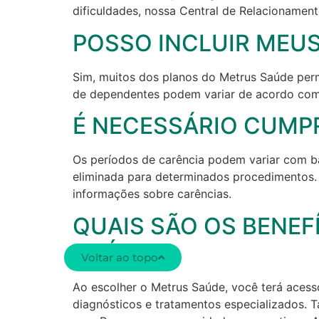
dificuldades, nossa Central de Relacionamento
POSSO INCLUIR MEU
Sim, muitos dos planos do Metrus Saúde perm
de dependentes podem variar de acordo com 
É NECESSÁRIO CUMPR
Os períodos de carência podem variar com ba
eliminada para determinados procedimentos.
informações sobre carências.
QUAIS SÃO OS BENEF
SAÚDE?
Voltar ao topo
Ao escolher o Metrus Saúde, você terá acess
diagnósticos e tratamentos especializados. 