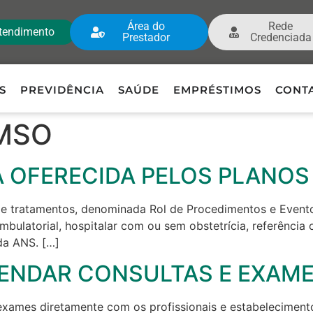
Área do
Rede
tendimento
Prestador
Credenciada
S
PREVIDÊNCIA
SAÚDE
EMPRÉSTIMOS
CONT
 MSO
A OFERECIDA PELOS PLANO
s e tratamentos, denominada Rol de Procedimentos e Event
bulatorial, hospitalar com ou sem obstetrícia, referência 
 da ANS. […]
ENDAR CONSULTAS E EXAM
exames diretamente com os profissionais e estabeleciment