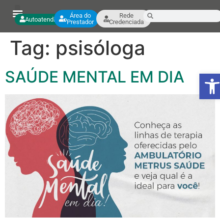
Área do
Rede
Autoatendimento
Prestador
Credenciada
Tag:
psisóloga
SAÚDE MENTAL EM DIA
Ab