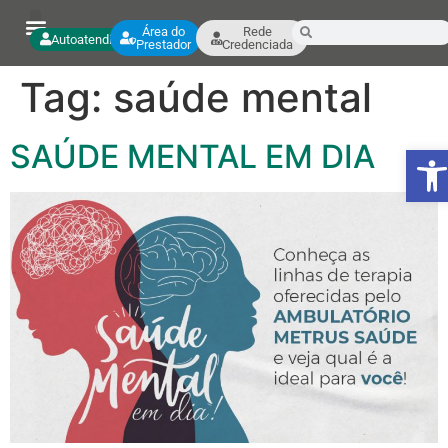
Área do
Rede
Autoatendimento
Prestador
Credenciada
Tag:
saúde mental
SAÚDE MENTAL EM DIA
Ab