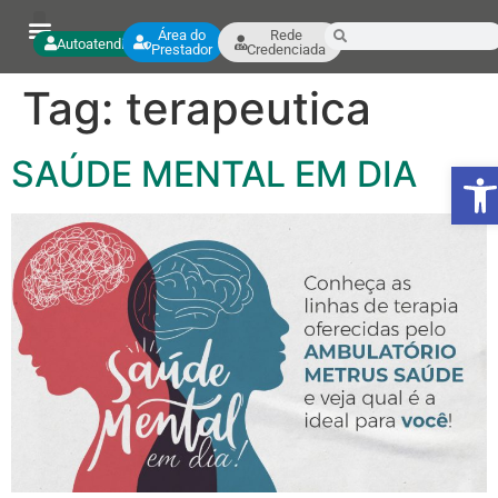
Área do
Rede
Autoatendimento
Prestador
Credenciada
Tag:
terapeutica
SAÚDE MENTAL EM DIA
Ab